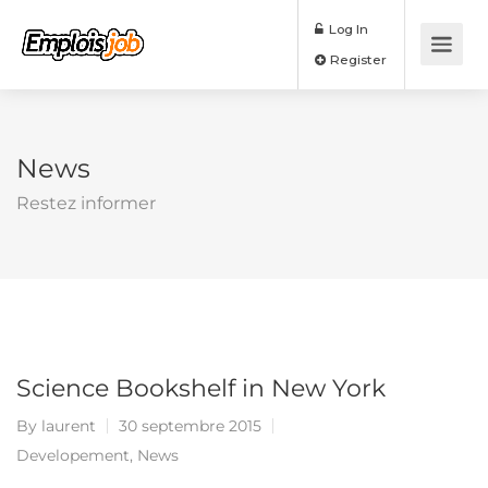
Log In
Register
News
Restez informer
Science Bookshelf in New York
By
laurent
30 septembre 2015
Developement
,
News