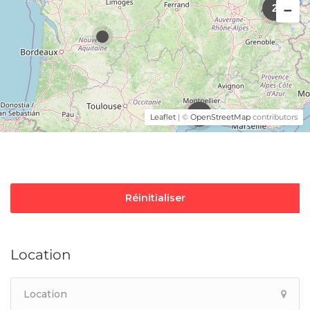
2
3
Leaflet
| ©
OpenStreetMap
contributors
Réinitialiser
Location