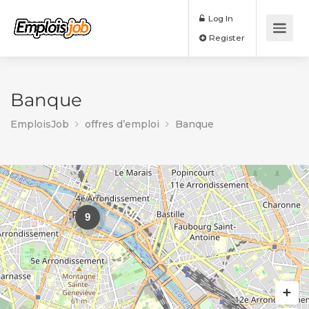
Log In
Register
Banque
EmploisJob
offres d’emploi
Banque
9