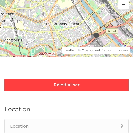
Leaflet
| ©
OpenStreetMap
contributors
Réinitialiser
Location