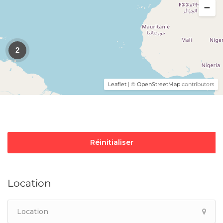
2
Leaflet
| ©
OpenStreetMap
contributors
Réinitialiser
Location