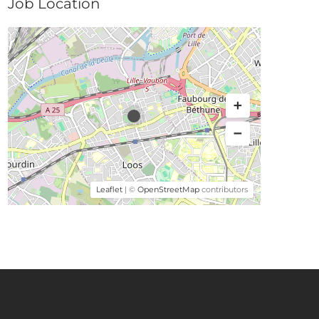
Job Location
Leaflet
| ©
OpenStreetMap
contributors